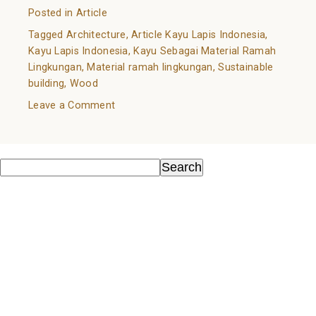
Posted in
Article
Tagged
Architecture
,
Article Kayu Lapis Indonesia
,
Kayu Lapis Indonesia
,
Kayu Sebagai Material Ramah
Lingkungan
,
Material ramah lingkungan
,
Sustainable
building
,
Wood
on
Leave a Comment
Kayu
Sebagai
Search
Material
Search
Ramah
Recent Posts
Lingkungan
Kayu Sebagai Material Ramah Lingkungan
Know Your Wood: A Guide to Natural Flooring Choices
Wood as an Environmentally Friendly Material
All You Need to Know About Wall Cladding
Wood in Architecture Trends 2022
Recent Comments