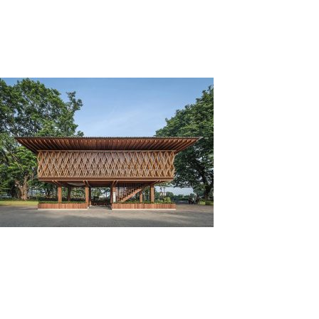
Tag:
Kayu Sebagai Material Ramah Lingkungan
Kayu Sebagai Material Ramah Lingkungan
Posted on
February 18, 2022
by
adminkli
Kayu adalah salah satu material pembangun rumah
yang dinobatkan sebagai material ramah lingkungan.
Hal ini dikarenakan kayu memiliki banyak sifat ramah
lingkungan.
Dengan menggunakan material ramah
lingkungan, kita turut serta dalam menjaga alam agar