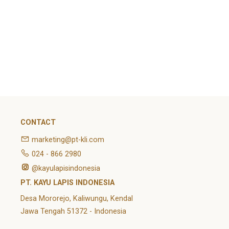
No comments to show.
Archives
February 2022
Categories
Article
News
Uncategorized
CONTACT
marketing@pt-kli.com
024 - 866 2980
@kayulapisindonesia
PT. KAYU LAPIS INDONESIA
Desa Mororejo, Kaliwungu, Kendal
Jawa Tengah 51372 - Indonesia